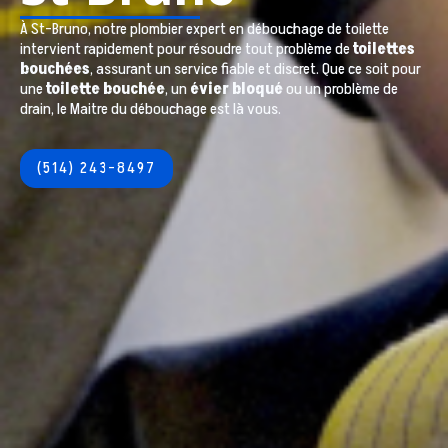
À
St-Bruno
, notre plombier expert en débouchage de toilette
intervient rapidement pour résoudre tout problème de
toilettes
bouchées
, assurant un service fiable et discret. Que ce soit pour
une
toilette bouchée
, un
évier bloqué
ou un problème de
drain, le Maitre du débouchage est là vous.
(514) 243-8497