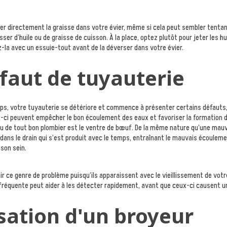
ser directement la graisse dans votre évier, même si cela peut sembler tentant
ser d’huile ou de graisse de cuisson. À la place, optez plutôt pour jeter les h
-la avec un essuie-tout avant de la déverser dans votre évier.
éfaut de tuyauterie
emps, votre tuyauterie se détériore et commence à présenter certains défau
x-ci peuvent empêcher le bon écoulement des eaux et favoriser la formation 
 de tout bon plombier est le ventre de bœuf. De la même nature qu’une mauva
dans le drain qui s’est produit avec le temps, entraînant le mauvais écoulem
 son sein.
venir ce genre de problème puisqu’ils apparaissent avec le vieillissement de vo
fréquente peut aider à les détecter rapidement, avant que ceux-ci causent u
lisation d'un broyeur