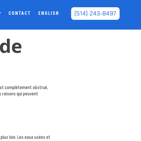
(514) 243-8497
CONTACT
ENGLISH
 de
l est complètement obstrué,
s raisons qui peuvent
plus loin. Les eaux usées et