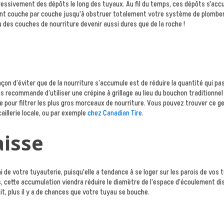
essivement des dépôts le long des tuyaux. Au fil du temps, ces dépôts s'ac
tant couche par couche jusqu'à obstruer totalement votre système de plomber
vu des couches de nourriture devenir aussi dures que de la roche !
açon d’éviter que de la nourriture s’accumule est de réduire la quantité qui pa
ous recommande d’utiliser une crépine à grillage au lieu du bouchon traditionne
e pour filtrer les plus gros morceaux de nourriture. Vous pouvez trouver ce ge
aillerie locale, ou par exemple
chez Canadian Tire
.
aisse
i de votre tuyauterie, puisqu'elle a tendance à se loger sur les parois de vos t
s, cette accumulation viendra réduire le diamètre de l’espace d’écoulement dis
it, plus il y a de chances que votre tuyau se bouche.