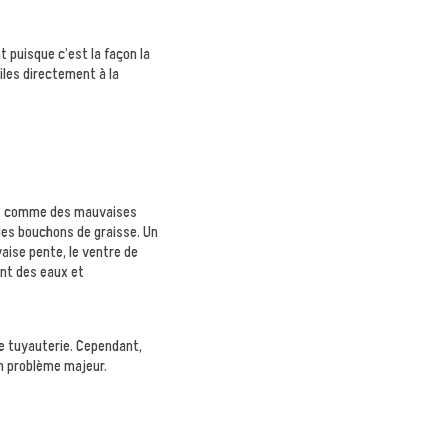
 puisque c’est la façon la
uiles directement à la
ts, comme des mauvaises
des bouchons de graisse. Un
ise pente, le ventre de
ent des eaux et
tre tuyauterie. Cependant,
n problème majeur.