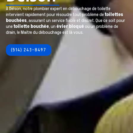
À
Delson
, notre plombier expert en débouchage de toilette
intervient rapidement pour résoudre tout problème de
toilettes
bouchées
, assurant un service fiable et discret. Que ce soit pour
une
toilette bouchée
, un
évier bloqué
ou un problème de
drain, le Maitre du débouchage est là vous.
(514) 243-8497