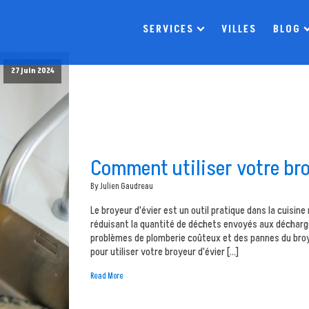
SERVICES
VILLES
BLOG
27 juin 2024
Comment utiliser votre bro
By Julien Gaudreau
Le broyeur d'évier est un outil pratique dans la cuisine
réduisant la quantité de déchets envoyés aux décharge
problèmes de plomberie coûteux et des pannes du broyeu
pour utiliser votre broyeur d'évier […]
Read More